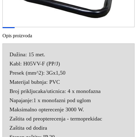
Opis proizvoda
Dužina: 15 met.
Kabl: H05VV-F (PP/J)
Presek (mm^2): 3Gx1,50
Materijal bubnja: PVC
Broj prikljucaka/uticnica: 4 x monofazna
Napajanje:1 x monofazni pod uglom
Maksimalno opterecenje 3000 W.
Zaštita od preopterecenja - termoprekidac
Zaštita od dodira
Stepen zaštite: IP 20