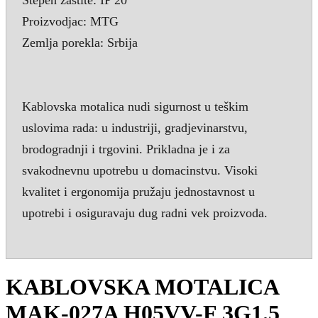
Proizvodjac: MTG
Zemlja porekla: Srbija
Kablovska motalica nudi sigurnost u teškim
uslovima rada: u industriji, gradjevinarstvu,
brodogradnji i trgovini. Prikladna je i za
svakodnevnu upotrebu u domacinstvu. Visoki
kvalitet i ergonomija pružaju jednostavnost u
upotrebi i osiguravaju dug radni vek proizvoda.
KABLOVSKA MOTALICA
MAK-027A H05VV-F 3G1.5