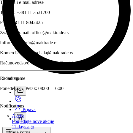
Telefoni i e-mail adrese
Telefon:
+381 11 3531700
Fax:
+381 11 8042425
Zvanični e-mail:
office@maktrade.rs
Informacije:
info@maktrade.rs
Komercijala:
komercijala@maktrade.rs
Računovodstvo:
racunovodstvo@maktrade.rs
Radno vreme
Loading...
Ponedeljak – Petak: 08:00 - 16:00
Notifications
Prijava
Akcija
Pogledajte nove akcije
11 days ago
Moja korpa