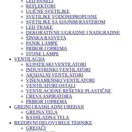
LED PANELI
REFLEKTORI
ULIČNE SVETILJKE
SVETILJKE VODONEPROPUSNE
SVETILJKE SA SJAJNIM RASTEROM
LED TRAKE
DEKORATIVNE UGRADNE I NADGRADNE
ŠINSKA RASVETA
PANIK LAMPE
PRIBOR I OPREMA
STONE LAMPE
VENTILACIJA
KUPATILSKI VENTILATORI
INDUSTRIJSKI VENTILATORI
AKSIJALNI VENTILATORI
VIŠENAMENSKI VENTILATORI
VENTILATORI OSTALI
VENTILACIONE REŠETKE PLASTIČNE
CREVA ASPIRATORA
PRIBOR I OPREMA
GREJNI I RASHLADNI UREĐAJI
GREJNA TELA
RASHLADNA TELA
REZERVNI DELOVI BELE TEHNIKE
GREJAČI