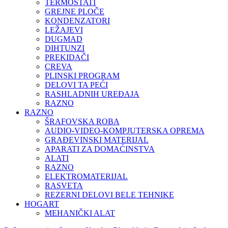
TERMOSTATI
GREJNE PLOČE
KONDENZATORI
LEŽAJEVI
DUGMAD
DIHTUNZI
PREKIDAČI
CREVA
PLINSKI PROGRAM
DELOVI TA PEĆI
RASHLADNIH UREĐAJA
RAZNO
RAZNO
ŠRAFOVSKA ROBA
AUDIO-VIDEO-KOMPJUTERSKA OPREMA
GRAĐEVINSKI MATERIJAL
APARATI ZA DOMAĆINSTVA
ALATI
RAZNO
ELEKTROMATERIJAL
RASVETA
REZERNI DELOVI BELE TEHNIKE
HOGART
MEHANIČKI ALAT