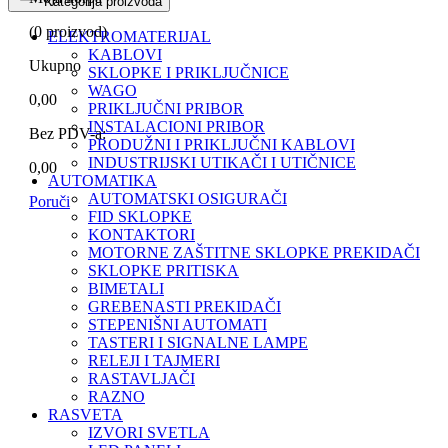
Kategorija proizvoda
(
0
proizvod)
ELEKTROMATERIJAL
KABLOVI
Ukupno
SKLOPKE I PRIKLJUČNICE
WAGO
0,00
PRIKLJUČNI PRIBOR
INSTALACIONI PRIBOR
Bez PDV-a:
PRODUŽNI I PRIKLJUČNI KABLOVI
INDUSTRIJSKI UTIKAČI I UTIČNICE
0,00
AUTOMATIKA
AUTOMATSKI OSIGURAČI
Poruči
FID SKLOPKE
KONTAKTORI
MOTORNE ZAŠTITNE SKLOPKE PREKIDAČI
SKLOPKE PRITISKA
BIMETALI
GREBENASTI PREKIDAČI
STEPENIŠNI AUTOMATI
TASTERI I SIGNALNE LAMPE
RELEJI I TAJMERI
RASTAVLJAČI
RAZNO
RASVETA
IZVORI SVETLA