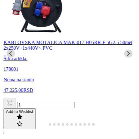
KABLOVSKA MOTALICA MAK-017 H05RR-F 5G2.5 50met
2x250V+1x440V~ PVC
Šifra artikla:
178001
Nema na stanju
47.225,00
RSD
Add to Wishlist
;