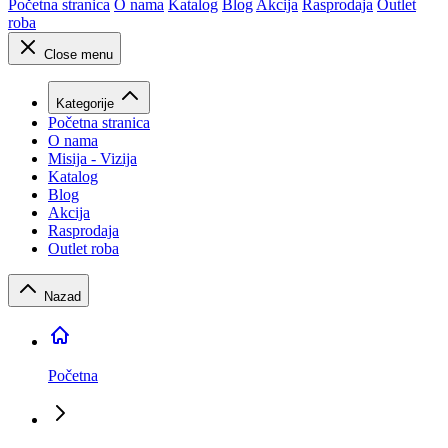
Početna stranica
O nama
Katalog
Blog
Akcija
Rasprodaja
Outlet
roba
Close menu
Kategorije
Početna stranica
O nama
Misija - Vizija
Katalog
Blog
Akcija
Rasprodaja
Outlet roba
Nazad
Početna