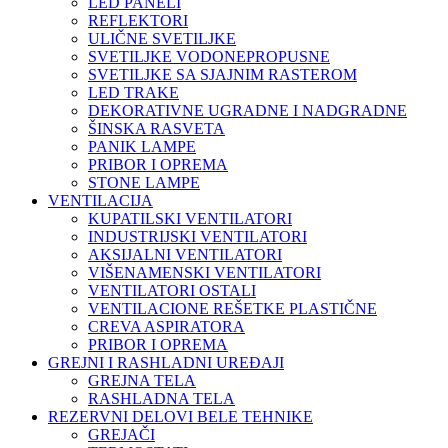
LED PANELI
REFLEKTORI
ULIČNE SVETILJKE
SVETILJKE VODONEPROPUSNE
SVETILJKE SA SJAJNIM RASTEROM
LED TRAKE
DEKORATIVNE UGRADNE I NADGRADNE
ŠINSKA RASVETA
PANIK LAMPE
PRIBOR I OPREMA
STONE LAMPE
VENTILACIJA
KUPATILSKI VENTILATORI
INDUSTRIJSKI VENTILATORI
AKSIJALNI VENTILATORI
VIŠENAMENSKI VENTILATORI
VENTILATORI OSTALI
VENTILACIONE REŠETKE PLASTIČNE
CREVA ASPIRATORA
PRIBOR I OPREMA
GREJNI I RASHLADNI UREĐAJI
GREJNA TELA
RASHLADNA TELA
REZERVNI DELOVI BELE TEHNIKE
GREJAČI