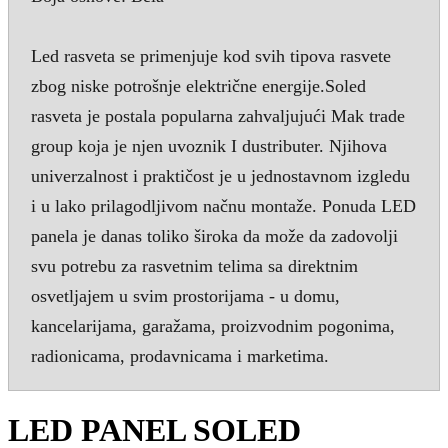
Led rasveta se primenjuje kod svih tipova rasvete
zbog niske potrošnje električne energije.Soled
rasveta je postala popularna zahvaljujući Mak trade
group koja je njen uvoznik I dustributer. Njihova
univerzalnost i praktičost je u jednostavnom izgledu
i u lako prilagodljivom načnu montaže. Ponuda LED
panela je danas toliko široka da može da zadovolji
svu potrebu za rasvetnim telima sa direktnim
osvetljajem u svim prostorijama - u domu,
kancelarijama, garažama, proizvodnim pogonima,
radionicama, prodavnicama i marketima.
LED PANEL SOLED