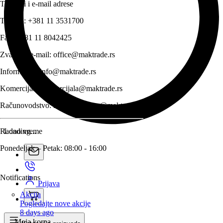
Telefoni i e-mail adrese
Telefon:
+381 11 3531700
Fax:
+381 11 8042425
Zvanični e-mail:
office@maktrade.rs
Informacije:
info@maktrade.rs
Komercijala:
komercijala@maktrade.rs
Računovodstvo:
racunovodstvo@maktrade.rs
Radno vreme
Loading...
Ponedeljak – Petak: 08:00 - 16:00
Notifications
Prijava
Akcija
Pogledajte nove akcije
8 days ago
Moja korpa