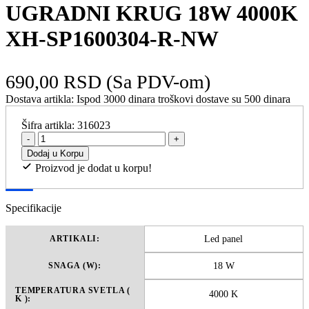
UGRADNI KRUG 18W 4000K
XH-SP1600304-R-NW
690,00 RSD
(Sa PDV-om)
Dostava artikla:
Ispod 3000 dinara troškovi dostave su 500 dinara
Šifra artikla:
316023
-
+
Dodaj u Korpu
Proizvod je dodat u korpu!
Specifikacije
Led panel
ARTIKALI:
18 W
SNAGA (W):
TEMPERATURA SVETLA (
4000 K
K ):