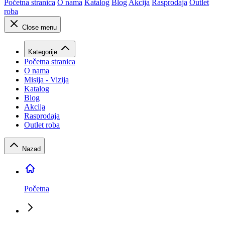
Početna stranica
O nama
Katalog
Blog
Akcija
Rasprodaja
Outlet
roba
Close menu
Kategorije
Početna stranica
O nama
Misija - Vizija
Katalog
Blog
Akcija
Rasprodaja
Outlet roba
Nazad
Početna