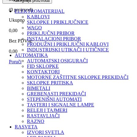
Kategorija proizvoda
(
0
proizvod)
ELEKTROMATERIJAL
KABLOVI
Ukupno
SKLOPKE I PRIKLJUČNICE
WAGO
0,00
PRIKLJUČNI PRIBOR
INSTALACIONI PRIBOR
Bez PDV-a:
PRODUŽNI I PRIKLJUČNI KABLOVI
INDUSTRIJSKI UTIKAČI I UTIČNICE
0,00
AUTOMATIKA
AUTOMATSKI OSIGURAČI
Poruči
FID SKLOPKE
KONTAKTORI
MOTORNE ZAŠTITNE SKLOPKE PREKIDAČI
SKLOPKE PRITISKA
BIMETALI
GREBENASTI PREKIDAČI
STEPENIŠNI AUTOMATI
TASTERI I SIGNALNE LAMPE
RELEJI I TAJMERI
RASTAVLJAČI
RAZNO
RASVETA
IZVORI SVETLA