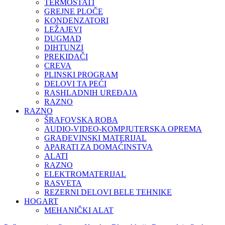
TERMOSTATI
GREJNE PLOČE
KONDENZATORI
LEŽAJEVI
DUGMAD
DIHTUNZI
PREKIDAČI
CREVA
PLINSKI PROGRAM
DELOVI TA PEĆI
RASHLADNIH UREĐAJA
RAZNO
RAZNO
ŠRAFOVSKA ROBA
AUDIO-VIDEO-KOMPJUTERSKA OPREMA
GRAĐEVINSKI MATERIJAL
APARATI ZA DOMAĆINSTVA
ALATI
RAZNO
ELEKTROMATERIJAL
RASVETA
REZERNI DELOVI BELE TEHNIKE
HOGART
MEHANIČKI ALAT