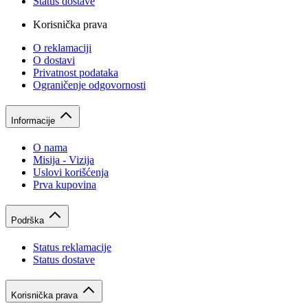
Status dostave
Korisnička prava
O reklamaciji
O dostavi
Privatnost podataka
Ograničenje odgovornosti
Informacije
O nama
Misija - Vizija
Uslovi korišćenja
Prva kupovina
Podrška
Status reklamacije
Status dostave
Korisnička prava