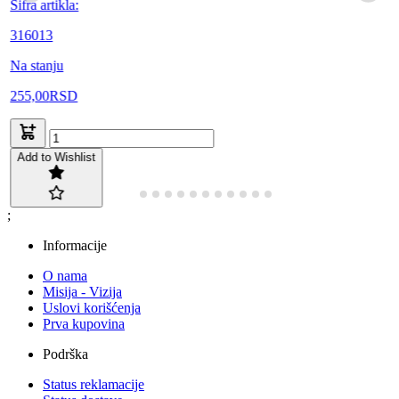
Šifra artikla:
316013
Na stanju
255,00
RSD
Add to Wishlist
;
Informacije
O nama
Misija - Vizija
Uslovi korišćenja
Prva kupovina
Podrška
Status reklamacije