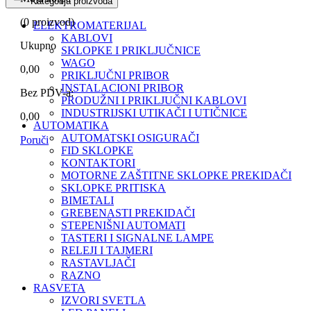
Kategorija proizvoda
(
0
proizvod)
ELEKTROMATERIJAL
KABLOVI
Ukupno
SKLOPKE I PRIKLJUČNICE
WAGO
0,00
PRIKLJUČNI PRIBOR
INSTALACIONI PRIBOR
Bez PDV-a:
PRODUŽNI I PRIKLJUČNI KABLOVI
INDUSTRIJSKI UTIKAČI I UTIČNICE
0,00
AUTOMATIKA
AUTOMATSKI OSIGURAČI
Poruči
FID SKLOPKE
KONTAKTORI
MOTORNE ZAŠTITNE SKLOPKE PREKIDAČI
SKLOPKE PRITISKA
BIMETALI
GREBENASTI PREKIDAČI
STEPENIŠNI AUTOMATI
TASTERI I SIGNALNE LAMPE
RELEJI I TAJMERI
RASTAVLJAČI
RAZNO
RASVETA
IZVORI SVETLA