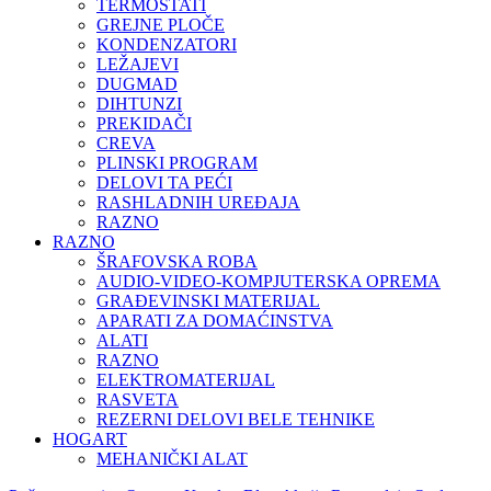
TERMOSTATI
GREJNE PLOČE
KONDENZATORI
LEŽAJEVI
DUGMAD
DIHTUNZI
PREKIDAČI
CREVA
PLINSKI PROGRAM
DELOVI TA PEĆI
RASHLADNIH UREĐAJA
RAZNO
RAZNO
ŠRAFOVSKA ROBA
AUDIO-VIDEO-KOMPJUTERSKA OPREMA
GRAĐEVINSKI MATERIJAL
APARATI ZA DOMAĆINSTVA
ALATI
RAZNO
ELEKTROMATERIJAL
RASVETA
REZERNI DELOVI BELE TEHNIKE
HOGART
MEHANIČKI ALAT