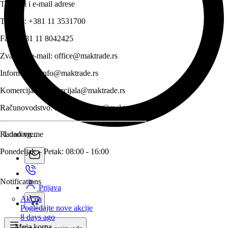
Telefoni i e-mail adrese
Telefon:
+381 11 3531700
Fax:
+381 11 8042425
Zvanični e-mail:
office@maktrade.rs
Informacije:
info@maktrade.rs
Komercijala:
komercijala@maktrade.rs
Računovodstvo:
racunovodstvo@maktrade.rs
Radno vreme
Loading...
Ponedeljak – Petak: 08:00 - 16:00
Notifications
Prijava
Akcija
Pogledajte nove akcije
8 days ago
Moja korpa