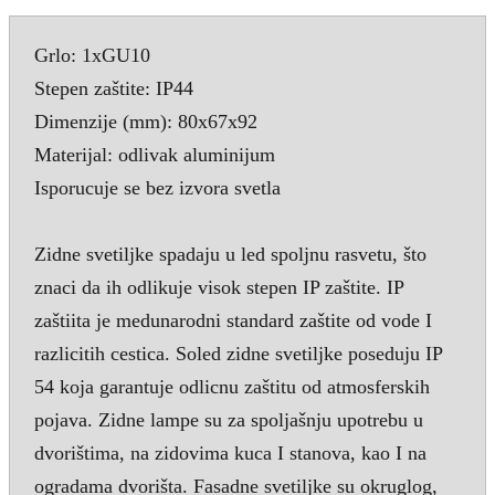
Grlo: 1xGU10
Stepen zaštite: IP44
Dimenzije (mm): 80x67x92
Materijal: odlivak aluminijum
Isporucuje se bez izvora svetla
Zidne svetiljke spadaju u led spoljnu rasvetu, što
znaci da ih odlikuje visok stepen IP zaštite. IP
zaštiita je medunarodni standard zaštite od vode I
razlicitih cestica. Soled zidne svetiljke poseduju IP
54 koja garantuje odlicnu zaštitu od atmosferskih
pojava. Zidne lampe su za spoljašnju upotrebu u
dvorištima, na zidovima kuca I stanova, kao I na
ogradama dvorišta. Fasadne svetiljke su okruglog,