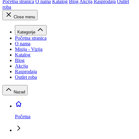
Početna stranica
O nama
Katalog
Blog
Akcija
Rasprodaja
Outlet
roba
Close menu
Kategorije
Početna stranica
O nama
Misija - Vizija
Katalog
Blog
Akcija
Rasprodaja
Outlet roba
Nazad
Početna