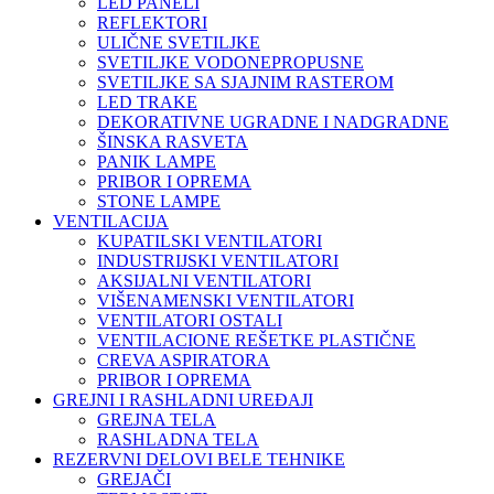
LED PANELI
REFLEKTORI
ULIČNE SVETILJKE
SVETILJKE VODONEPROPUSNE
SVETILJKE SA SJAJNIM RASTEROM
LED TRAKE
DEKORATIVNE UGRADNE I NADGRADNE
ŠINSKA RASVETA
PANIK LAMPE
PRIBOR I OPREMA
STONE LAMPE
VENTILACIJA
KUPATILSKI VENTILATORI
INDUSTRIJSKI VENTILATORI
AKSIJALNI VENTILATORI
VIŠENAMENSKI VENTILATORI
VENTILATORI OSTALI
VENTILACIONE REŠETKE PLASTIČNE
CREVA ASPIRATORA
PRIBOR I OPREMA
GREJNI I RASHLADNI UREĐAJI
GREJNA TELA
RASHLADNA TELA
REZERVNI DELOVI BELE TEHNIKE
GREJAČI