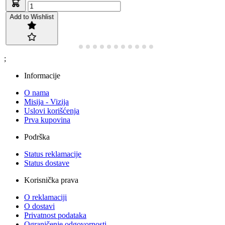
Add to Wishlist
;
Informacije
O nama
Misija - Vizija
Uslovi korišćenja
Prva kupovina
Podrška
Status reklamacije
Status dostave
Korisnička prava
O reklamaciji
O dostavi
Privatnost podataka
Ograničenje odgovornosti