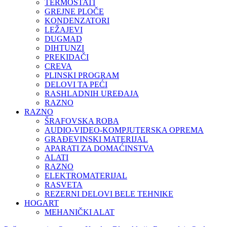
TERMOSTATI
GREJNE PLOČE
KONDENZATORI
LEŽAJEVI
DUGMAD
DIHTUNZI
PREKIDAČI
CREVA
PLINSKI PROGRAM
DELOVI TA PEĆI
RASHLADNIH UREĐAJA
RAZNO
RAZNO
ŠRAFOVSKA ROBA
AUDIO-VIDEO-KOMPJUTERSKA OPREMA
GRAĐEVINSKI MATERIJAL
APARATI ZA DOMAĆINSTVA
ALATI
RAZNO
ELEKTROMATERIJAL
RASVETA
REZERNI DELOVI BELE TEHNIKE
HOGART
MEHANIČKI ALAT