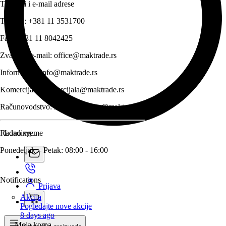
Telefoni i e-mail adrese
Telefon:
+381 11 3531700
Fax:
+381 11 8042425
Zvanični e-mail:
office@maktrade.rs
Informacije:
info@maktrade.rs
Komercijala:
komercijala@maktrade.rs
Računovodstvo:
racunovodstvo@maktrade.rs
Radno vreme
Loading...
Ponedeljak – Petak: 08:00 - 16:00
Notifications
Prijava
Akcija
Pogledajte nove akcije
8 days ago
Moja korpa