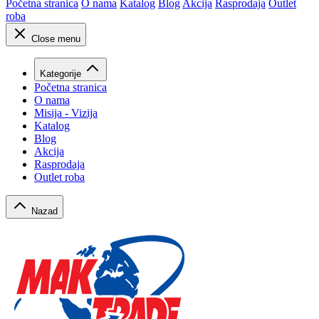
Početna stranica
O nama
Katalog
Blog
Akcija
Rasprodaja
Outlet
roba
Close menu
Kategorije
Početna stranica
O nama
Misija - Vizija
Katalog
Blog
Akcija
Rasprodaja
Outlet roba
Nazad