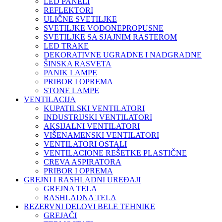
LED PANELI
REFLEKTORI
ULIČNE SVETILJKE
SVETILJKE VODONEPROPUSNE
SVETILJKE SA SJAJNIM RASTEROM
LED TRAKE
DEKORATIVNE UGRADNE I NADGRADNE
ŠINSKA RASVETA
PANIK LAMPE
PRIBOR I OPREMA
STONE LAMPE
VENTILACIJA
KUPATILSKI VENTILATORI
INDUSTRIJSKI VENTILATORI
AKSIJALNI VENTILATORI
VIŠENAMENSKI VENTILATORI
VENTILATORI OSTALI
VENTILACIONE REŠETKE PLASTIČNE
CREVA ASPIRATORA
PRIBOR I OPREMA
GREJNI I RASHLADNI UREĐAJI
GREJNA TELA
RASHLADNA TELA
REZERVNI DELOVI BELE TEHNIKE
GREJAČI