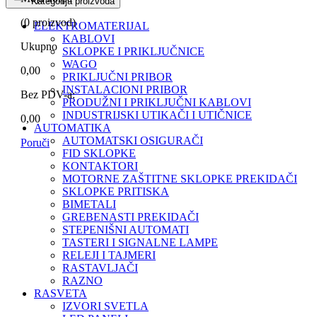
Kategorija proizvoda
(
0
proizvod)
ELEKTROMATERIJAL
KABLOVI
Ukupno
SKLOPKE I PRIKLJUČNICE
WAGO
0,00
PRIKLJUČNI PRIBOR
INSTALACIONI PRIBOR
Bez PDV-a:
PRODUŽNI I PRIKLJUČNI KABLOVI
INDUSTRIJSKI UTIKAČI I UTIČNICE
0,00
AUTOMATIKA
AUTOMATSKI OSIGURAČI
Poruči
FID SKLOPKE
KONTAKTORI
MOTORNE ZAŠTITNE SKLOPKE PREKIDAČI
SKLOPKE PRITISKA
BIMETALI
GREBENASTI PREKIDAČI
STEPENIŠNI AUTOMATI
TASTERI I SIGNALNE LAMPE
RELEJI I TAJMERI
RASTAVLJAČI
RAZNO
RASVETA
IZVORI SVETLA