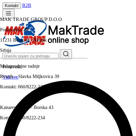
B2B
Kontakt
MAK TRADE GROUP D.O.O
Podavalska 2B
11231 Beograd - Resnik
Srbija
Maloprodajne radnje
Proizvodi
Resnik – Slavka Miljkovica 39
Vidi sve
Kontakt:
060/8222-233
Kanarevo brdo – Borska 43
Kontakt:
060/8222-234