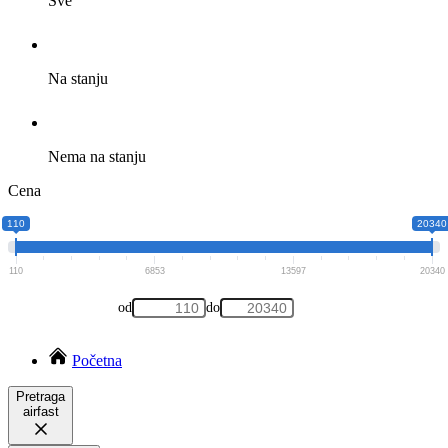
Sve
Na stanju
Nema na stanju
Cena
110
20340
110
6853
13597
20340
od
do
Početna
Pretraga
airfast