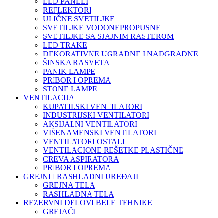
LED PANELI
REFLEKTORI
ULIČNE SVETILJKE
SVETILJKE VODONEPROPUSNE
SVETILJKE SA SJAJNIM RASTEROM
LED TRAKE
DEKORATIVNE UGRADNE I NADGRADNE
ŠINSKA RASVETA
PANIK LAMPE
PRIBOR I OPREMA
STONE LAMPE
VENTILACIJA
KUPATILSKI VENTILATORI
INDUSTRIJSKI VENTILATORI
AKSIJALNI VENTILATORI
VIŠENAMENSKI VENTILATORI
VENTILATORI OSTALI
VENTILACIONE REŠETKE PLASTIČNE
CREVA ASPIRATORA
PRIBOR I OPREMA
GREJNI I RASHLADNI UREĐAJI
GREJNA TELA
RASHLADNA TELA
REZERVNI DELOVI BELE TEHNIKE
GREJAČI