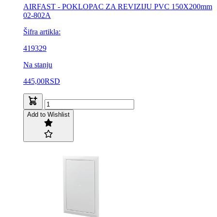
AIRFAST - POKLOPAC ZA REVIZIJU PVC 150X200mm
02-802A
Šifra artikla:
419329
Na stanju
445,00
RSD
Add to Wishlist