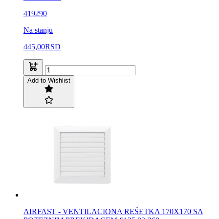
419290
Na stanju
445,00
RSD
Add to Wishlist
AIRFAST - VENTILACIONA REŠETKA 170X170 SA