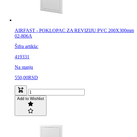
AIRFAST - POKLOPAC ZA REVIZIJU PVC 200X300mm
02-806A
Šifra artikla:
419331
Na stanju
550,00
RSD
Add to Wishlist