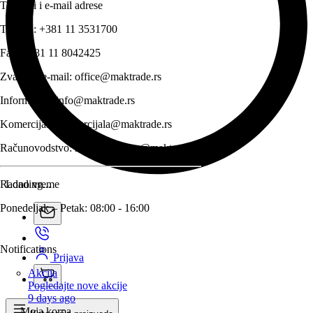
Telefoni i e-mail adrese
Telefon:
+381 11 3531700
Fax:
+381 11 8042425
Zvanični e-mail:
office@maktrade.rs
Informacije:
info@maktrade.rs
Komercijala:
komercijala@maktrade.rs
Računovodstvo:
racunovodstvo@maktrade.rs
Radno vreme
Loading...
Ponedeljak – Petak: 08:00 - 16:00
Notifications
Prijava
Akcija
Pogledajte nove akcije
9 days ago
Moja korpa