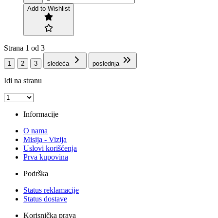
Add to Wishlist
Strana 1 od 3
1
2
3
sledeća
poslednja
Idi na stranu
Informacije
O nama
Misija - Vizija
Uslovi korišćenja
Prva kupovina
Podrška
Status reklamacije
Status dostave
Korisnička prava