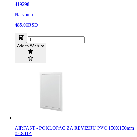
419298
Na stanju
485,00
RSD
Add to Wishlist
AIRFAST - POKLOPAC ZA REVIZIJU PVC 150X150mm
02-801A