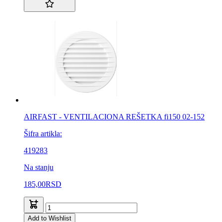
AIRFAST - VENTILACIONA REŠETKA fi150 02-152
Šifra artikla:
419283
Na stanju
185,00
RSD
Add to Wishlist