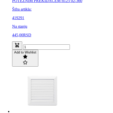
POTEZNIM PREKIDACEM fi125 02-360
Šifra artikla:
419291
Na stanju
445,00
RSD
Add to Wishlist