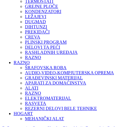
TERMOSTATI
GREJNE PLOČE
KONDENZATORI
LEŽAJEVI
DUGMAD
DIHTUNZI
PREKIDAČI
CREVA
PLINSKI PROGRAM
DELOVI TA PEĆI
RASHLADNIH UREĐAJA
RAZNO
RAZNO
ŠRAFOVSKA ROBA
AUDIO-VIDEO-KOMPJUTERSKA OPREMA
GRAĐEVINSKI MATERIJAL
APARATI ZA DOMAĆINSTVA
ALATI
RAZNO
ELEKTROMATERIJAL
RASVETA
REZERNI DELOVI BELE TEHNIKE
HOGART
MEHANIČKI ALAT