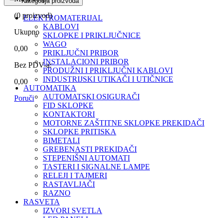
Kategorija proizvoda
(
0
proizvod)
ELEKTROMATERIJAL
KABLOVI
Ukupno
SKLOPKE I PRIKLJUČNICE
WAGO
0,00
PRIKLJUČNI PRIBOR
INSTALACIONI PRIBOR
Bez PDV-a:
PRODUŽNI I PRIKLJUČNI KABLOVI
INDUSTRIJSKI UTIKAČI I UTIČNICE
0,00
AUTOMATIKA
AUTOMATSKI OSIGURAČI
Poruči
FID SKLOPKE
KONTAKTORI
MOTORNE ZAŠTITNE SKLOPKE PREKIDAČI
SKLOPKE PRITISKA
BIMETALI
GREBENASTI PREKIDAČI
STEPENIŠNI AUTOMATI
TASTERI I SIGNALNE LAMPE
RELEJI I TAJMERI
RASTAVLJAČI
RAZNO
RASVETA
IZVORI SVETLA