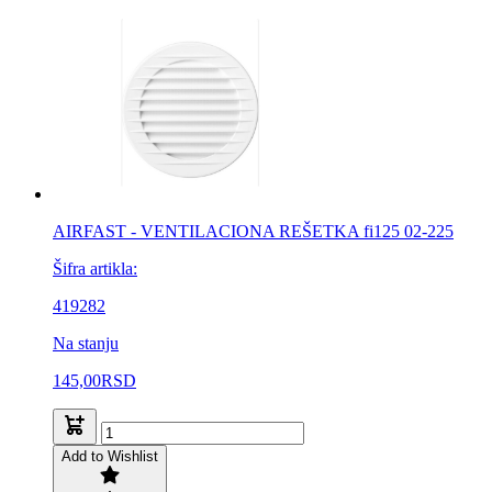
AIRFAST - VENTILACIONA REŠETKA fi125 02-225
Šifra artikla:
419282
Na stanju
145,00
RSD
Add to Wishlist