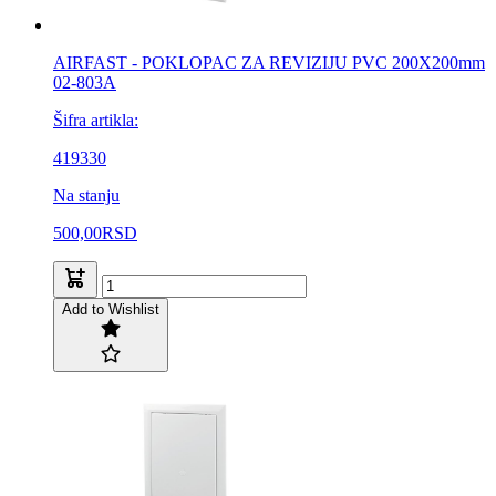
AIRFAST - POKLOPAC ZA REVIZIJU PVC 200X200mm
02-803A
Šifra artikla:
419330
Na stanju
500,00
RSD
Add to Wishlist