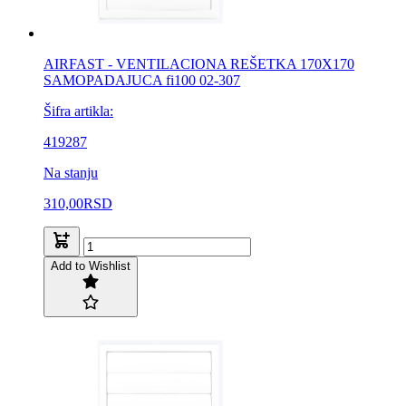
AIRFAST - VENTILACIONA REŠETKA 170X170
SAMOPADAJUCA fi100 02-307
Šifra artikla:
419287
Na stanju
310,00
RSD
Add to Wishlist