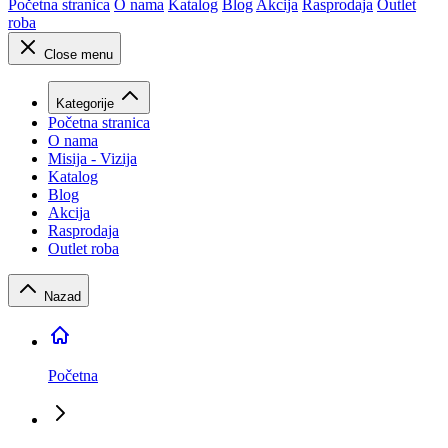
Početna stranica
O nama
Katalog
Blog
Akcija
Rasprodaja
Outlet
roba
Close menu
Kategorije
Početna stranica
O nama
Misija - Vizija
Katalog
Blog
Akcija
Rasprodaja
Outlet roba
Nazad
Početna