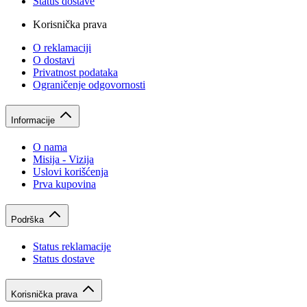
Status dostave
Korisnička prava
O reklamaciji
O dostavi
Privatnost podataka
Ograničenje odgovornosti
Informacije
O nama
Misija - Vizija
Uslovi korišćenja
Prva kupovina
Podrška
Status reklamacije
Status dostave
Korisnička prava