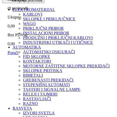
Kategorija proizvoda
(
0
proizvod)
ELEKTROMATERIJAL
KABLOVI
Ukupno
SKLOPKE I PRIKLJUČNICE
WAGO
0,00
PRIKLJUČNI PRIBOR
INSTALACIONI PRIBOR
Bez PDV-a:
PRODUŽNI I PRIKLJUČNI KABLOVI
INDUSTRIJSKI UTIKAČI I UTIČNICE
0,00
AUTOMATIKA
AUTOMATSKI OSIGURAČI
Poruči
FID SKLOPKE
KONTAKTORI
MOTORNE ZAŠTITNE SKLOPKE PREKIDAČI
SKLOPKE PRITISKA
BIMETALI
GREBENASTI PREKIDAČI
STEPENIŠNI AUTOMATI
TASTERI I SIGNALNE LAMPE
RELEJI I TAJMERI
RASTAVLJAČI
RAZNO
RASVETA
IZVORI SVETLA