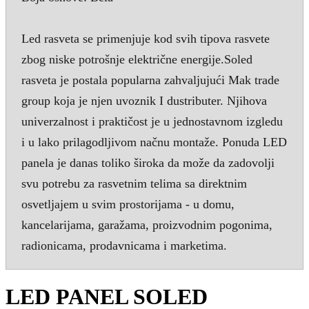
Led rasveta se primenjuje kod svih tipova rasvete
zbog niske potrošnje električne energije.Soled
rasveta je postala popularna zahvaljujući Mak trade
group koja je njen uvoznik I dustributer. Njihova
univerzalnost i praktičost je u jednostavnom izgledu
i u lako prilagodljivom načnu montaže. Ponuda LED
panela je danas toliko široka da može da zadovolji
svu potrebu za rasvetnim telima sa direktnim
osvetljajem u svim prostorijama - u domu,
kancelarijama, garažama, proizvodnim pogonima,
radionicama, prodavnicama i marketima.
LED PANEL SOLED