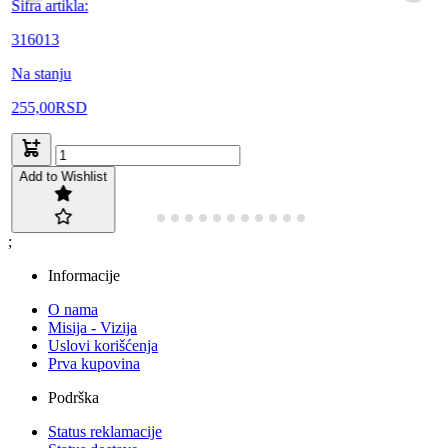
Šifra artikla:
316013
Na stanju
255,00
RSD
Add to Wishlist
;
Informacije
O nama
Misija - Vizija
Uslovi korišćenja
Prva kupovina
Podrška
Status reklamacije