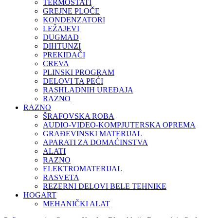
TERMOSTATI
GREJNE PLOČE
KONDENZATORI
LEŽAJEVI
DUGMAD
DIHTUNZI
PREKIDAČI
CREVA
PLINSKI PROGRAM
DELOVI TA PEĆI
RASHLADNIH UREĐAJA
RAZNO
RAZNO
ŠRAFOVSKA ROBA
AUDIO-VIDEO-KOMPJUTERSKA OPREMA
GRAĐEVINSKI MATERIJAL
APARATI ZA DOMAĆINSTVA
ALATI
RAZNO
ELEKTROMATERIJAL
RASVETA
REZERNI DELOVI BELE TEHNIKE
HOGART
MEHANIČKI ALAT