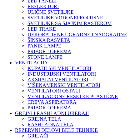
LED PANELI
REFLEKTORI
ULIČNE SVETILJKE
SVETILJKE VODONEPROPUSNE
SVETILJKE SA SJAJNIM RASTEROM
LED TRAKE
DEKORATIVNE UGRADNE I NADGRADNE
ŠINSKA RASVETA
PANIK LAMPE
PRIBOR I OPREMA
STONE LAMPE
VENTILACIJA
KUPATILSKI VENTILATORI
INDUSTRIJSKI VENTILATORI
AKSIJALNI VENTILATORI
VIŠENAMENSKI VENTILATORI
VENTILATORI OSTALI
VENTILACIONE REŠETKE PLASTIČNE
CREVA ASPIRATORA
PRIBOR I OPREMA
GREJNI I RASHLADNI UREĐAJI
GREJNA TELA
RASHLADNA TELA
REZERVNI DELOVI BELE TEHNIKE
GREJAČI