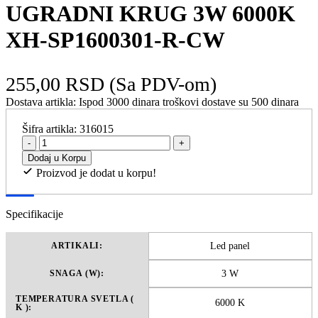
UGRADNI KRUG 3W 6000K
XH-SP1600301-R-CW
255,00 RSD
(Sa PDV-om)
Dostava artikla:
Ispod 3000 dinara troškovi dostave su 500 dinara
Šifra artikla:
316015
-
+
Dodaj u Korpu
Proizvod je dodat u korpu!
Specifikacije
Led panel
ARTIKALI:
3 W
SNAGA (W):
TEMPERATURA SVETLA (
6000 K
K ):