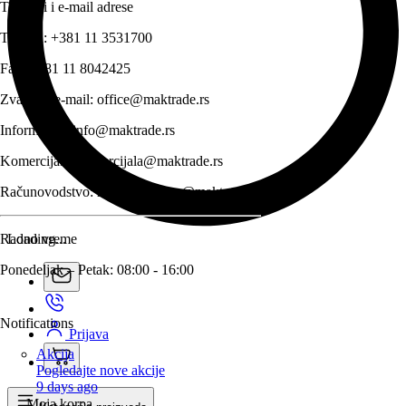
Telefoni i e-mail adrese
Telefon:
+381 11 3531700
Fax:
+381 11 8042425
Zvanični e-mail:
office@maktrade.rs
Informacije:
info@maktrade.rs
Komercijala:
komercijala@maktrade.rs
Računovodstvo:
racunovodstvo@maktrade.rs
Radno vreme
Loading...
Ponedeljak – Petak: 08:00 - 16:00
Notifications
Prijava
Akcija
Pogledajte nove akcije
9 days ago
Moja korpa