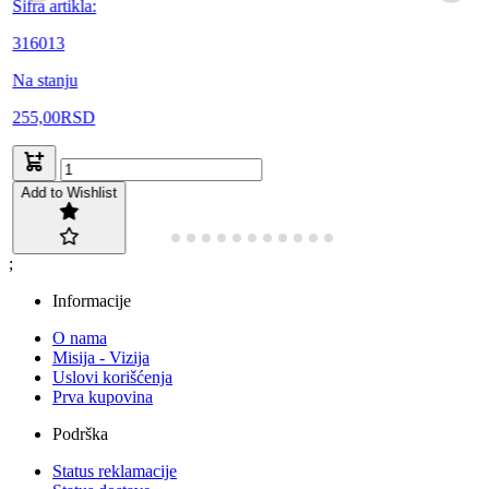
Šifra artikla:
316013
Na stanju
255,00
RSD
Add to Wishlist
;
Informacije
O nama
Misija - Vizija
Uslovi korišćenja
Prva kupovina
Podrška
Status reklamacije