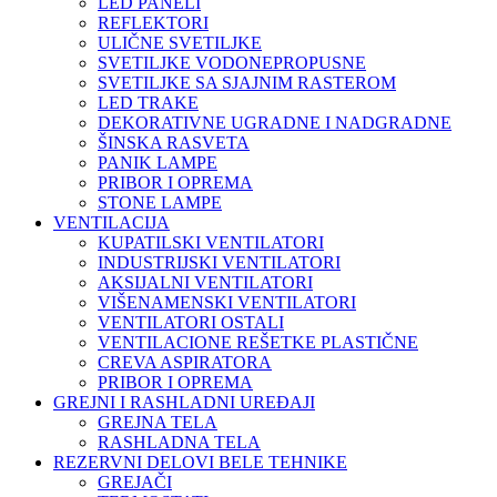
LED PANELI
REFLEKTORI
ULIČNE SVETILJKE
SVETILJKE VODONEPROPUSNE
SVETILJKE SA SJAJNIM RASTEROM
LED TRAKE
DEKORATIVNE UGRADNE I NADGRADNE
ŠINSKA RASVETA
PANIK LAMPE
PRIBOR I OPREMA
STONE LAMPE
VENTILACIJA
KUPATILSKI VENTILATORI
INDUSTRIJSKI VENTILATORI
AKSIJALNI VENTILATORI
VIŠENAMENSKI VENTILATORI
VENTILATORI OSTALI
VENTILACIONE REŠETKE PLASTIČNE
CREVA ASPIRATORA
PRIBOR I OPREMA
GREJNI I RASHLADNI UREĐAJI
GREJNA TELA
RASHLADNA TELA
REZERVNI DELOVI BELE TEHNIKE
GREJAČI