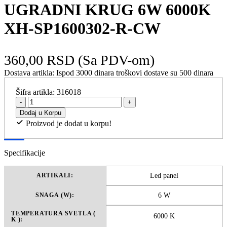
UGRADNI KRUG 6W 6000K
XH-SP1600302-R-CW
360,00 RSD
(Sa PDV-om)
Dostava artikla:
Ispod 3000 dinara troškovi dostave su 500 dinara
Šifra artikla:
316018
-
+
Dodaj u Korpu
Proizvod je dodat u korpu!
Specifikacije
Led panel
ARTIKALI:
6 W
SNAGA (W):
TEMPERATURA SVETLA (
6000 K
K ):