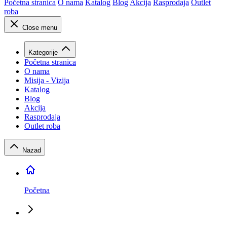
Početna stranica
O nama
Katalog
Blog
Akcija
Rasprodaja
Outlet
roba
Close menu
Kategorije
Početna stranica
O nama
Misija - Vizija
Katalog
Blog
Akcija
Rasprodaja
Outlet roba
Nazad
Početna