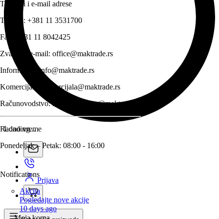
Telefoni i e-mail adrese
Telefon:
+381 11 3531700
Fax:
+381 11 8042425
Zvanični e-mail:
office@maktrade.rs
Informacije:
info@maktrade.rs
Komercijala:
komercijala@maktrade.rs
Računovodstvo:
racunovodstvo@maktrade.rs
Radno vreme
Loading...
Ponedeljak – Petak: 08:00 - 16:00
Notifications
Prijava
Akcija
Pogledajte nove akcije
10 days ago
Moja korpa