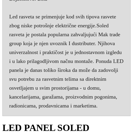
Led rasveta se primenjuje kod svih tipova rasvete
zbog niske potrošnje električne energije.Soled
rasveta je postala popularna zahvaljujući Mak trade
group koja je njen uvoznik I dustributer. Njihova
univerzalnost i praktičost je u jednostavnom izgledu
i u lako prilagodljivom načnu montaže. Ponuda LED
panela je danas toliko široka da može da zadovolji
svu potrebu za rasvetnim telima sa direktnim
osvetljajem u svim prostorijama - u domu,
kancelarijama, garažama, proizvodnim pogonima,
radionicama, prodavnicama i marketima.
LED PANEL SOLED