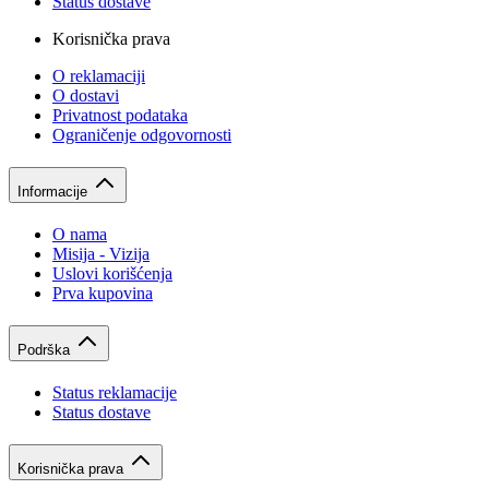
Status dostave
Korisnička prava
O reklamaciji
O dostavi
Privatnost podataka
Ograničenje odgovornosti
Informacije
O nama
Misija - Vizija
Uslovi korišćenja
Prva kupovina
Podrška
Status reklamacije
Status dostave
Korisnička prava