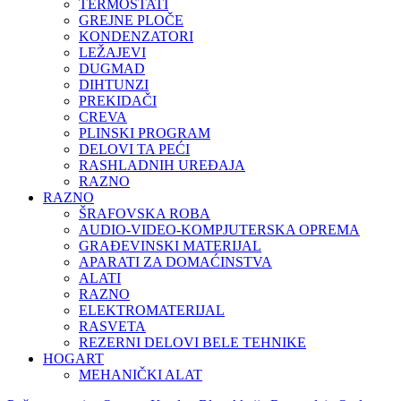
TERMOSTATI
GREJNE PLOČE
KONDENZATORI
LEŽAJEVI
DUGMAD
DIHTUNZI
PREKIDAČI
CREVA
PLINSKI PROGRAM
DELOVI TA PEĆI
RASHLADNIH UREĐAJA
RAZNO
RAZNO
ŠRAFOVSKA ROBA
AUDIO-VIDEO-KOMPJUTERSKA OPREMA
GRAĐEVINSKI MATERIJAL
APARATI ZA DOMAĆINSTVA
ALATI
RAZNO
ELEKTROMATERIJAL
RASVETA
REZERNI DELOVI BELE TEHNIKE
HOGART
MEHANIČKI ALAT