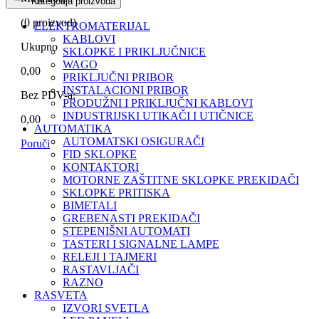
Kategorija proizvoda
(
0
proizvod)
ELEKTROMATERIJAL
KABLOVI
Ukupno
SKLOPKE I PRIKLJUČNICE
WAGO
0,00
PRIKLJUČNI PRIBOR
INSTALACIONI PRIBOR
Bez PDV-a:
PRODUŽNI I PRIKLJUČNI KABLOVI
INDUSTRIJSKI UTIKAČI I UTIČNICE
0,00
AUTOMATIKA
AUTOMATSKI OSIGURAČI
Poruči
FID SKLOPKE
KONTAKTORI
MOTORNE ZAŠTITNE SKLOPKE PREKIDAČI
SKLOPKE PRITISKA
BIMETALI
GREBENASTI PREKIDAČI
STEPENIŠNI AUTOMATI
TASTERI I SIGNALNE LAMPE
RELEJI I TAJMERI
RASTAVLJAČI
RAZNO
RASVETA
IZVORI SVETLA