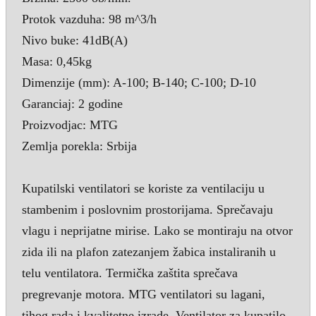
Protok vazduha: 98 m^3/h
Nivo buke: 41dB(A)
Masa: 0,45kg
Dimenzije (mm): A-100; B-140; C-100; D-10
Garanciaj: 2 godine
Proizvodjac: MTG
Zemlja porekla: Srbija
Kupatilski ventilatori se koriste za ventilaciju u
stambenim i poslovnim prostorijama. Sprečavaju
vlagu i neprijatne mirise. Lako se montiraju na otvor
zida ili na plafon zatezanjem žabica instaliranih u
telu ventilatora. Termička zaštita sprečava
pregrevanje motora. MTG ventilatori su lagani,
tihog rada i kvalitetne izrade. Ventilator za kupatilo