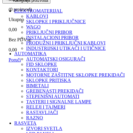
Kategorija proizvoda
(
0
proizvod)
ELEKTROMATERIJAL
KABLOVI
Ukupno
SKLOPKE I PRIKLJUČNICE
WAGO
0,00
PRIKLJUČNI PRIBOR
INSTALACIONI PRIBOR
Bez PDV-a:
PRODUŽNI I PRIKLJUČNI KABLOVI
INDUSTRIJSKI UTIKAČI I UTIČNICE
0,00
AUTOMATIKA
AUTOMATSKI OSIGURAČI
Poruči
FID SKLOPKE
KONTAKTORI
MOTORNE ZAŠTITNE SKLOPKE PREKIDAČI
SKLOPKE PRITISKA
BIMETALI
GREBENASTI PREKIDAČI
STEPENIŠNI AUTOMATI
TASTERI I SIGNALNE LAMPE
RELEJI I TAJMERI
RASTAVLJAČI
RAZNO
RASVETA
IZVORI SVETLA