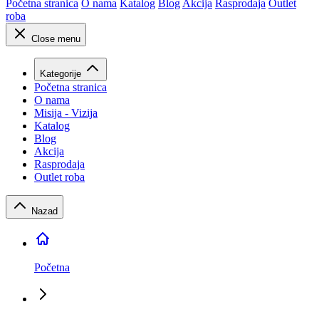
Početna stranica
O nama
Katalog
Blog
Akcija
Rasprodaja
Outlet
roba
Close menu
Kategorije
Početna stranica
O nama
Misija - Vizija
Katalog
Blog
Akcija
Rasprodaja
Outlet roba
Nazad
Početna