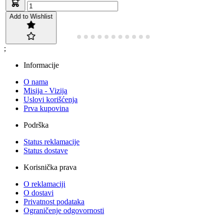
Add to Wishlist
;
Informacije
O nama
Misija - Vizija
Uslovi korišćenja
Prva kupovina
Podrška
Status reklamacije
Status dostave
Korisnička prava
O reklamaciji
O dostavi
Privatnost podataka
Ograničenje odgovornosti