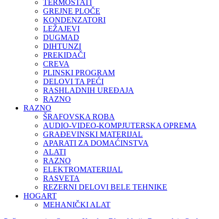
TERMOSTATI
GREJNE PLOČE
KONDENZATORI
LEŽAJEVI
DUGMAD
DIHTUNZI
PREKIDAČI
CREVA
PLINSKI PROGRAM
DELOVI TA PEĆI
RASHLADNIH UREĐAJA
RAZNO
RAZNO
ŠRAFOVSKA ROBA
AUDIO-VIDEO-KOMPJUTERSKA OPREMA
GRAĐEVINSKI MATERIJAL
APARATI ZA DOMAĆINSTVA
ALATI
RAZNO
ELEKTROMATERIJAL
RASVETA
REZERNI DELOVI BELE TEHNIKE
HOGART
MEHANIČKI ALAT