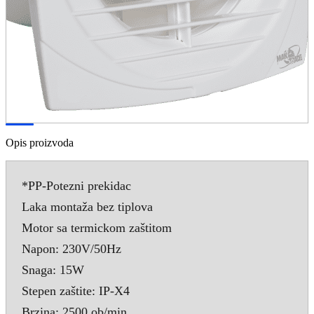
Opis proizvoda
*PP-Potezni prekidac
Laka montaža bez tiplova
Motor sa termickom zaštitom
Napon: 230V/50Hz
Snaga: 15W
Stepen zaštite: IP-X4
Brzina: 2500 ob/min.