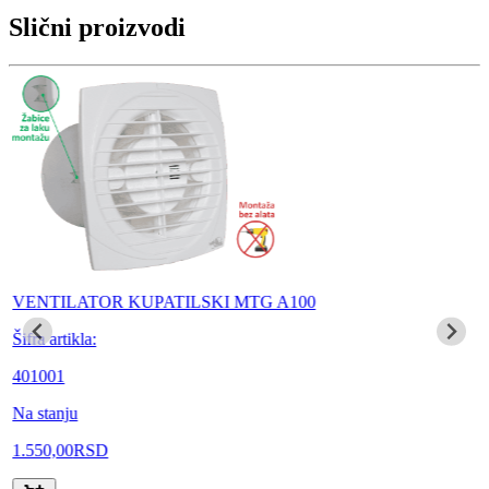
Slični proizvodi
VENTILATOR KUPATILSKI MTG A100
Šifra artikla:
401001
Na stanju
1.550,00
RSD