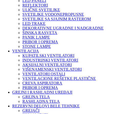
LED PANELI
REFLEKTORI
ULIČNE SVETILJKE
SVETILJKE VODONEPROPUSNE
SVETILJKE SA SJAJNIM RASTEROM
LED TRAKE
DEKORATIVNE UGRADNE I NADGRADNE
ŠINSKA RASVETA
PANIK LAMPE
PRIBOR I OPREMA
STONE LAMPE
VENTILACIJA
KUPATILSKI VENTILATORI
INDUSTRIJSKI VENTILATORI
AKSIJALNI VENTILATORI
VIŠENAMENSKI VENTILATORI
VENTILATORI OSTALI
VENTILACIONE REŠETKE PLASTIČNE
CREVA ASPIRATORA
PRIBOR I OPREMA
GREJNI I RASHLADNI UREĐAJI
GREJNA TELA
RASHLADNA TELA
REZERVNI DELOVI BELE TEHNIKE
GREJAČI