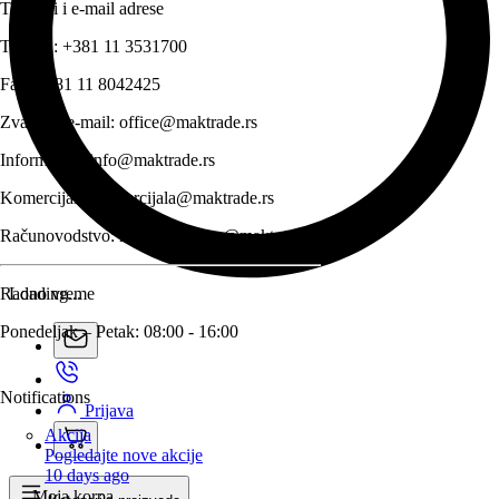
Telefoni i e-mail adrese
Telefon:
+381 11 3531700
Fax:
+381 11 8042425
Zvanični e-mail:
office@maktrade.rs
Informacije:
info@maktrade.rs
Komercijala:
komercijala@maktrade.rs
Računovodstvo:
racunovodstvo@maktrade.rs
Radno vreme
Loading...
Ponedeljak – Petak: 08:00 - 16:00
Notifications
Prijava
Akcija
Pogledajte nove akcije
10 days ago
Moja korpa